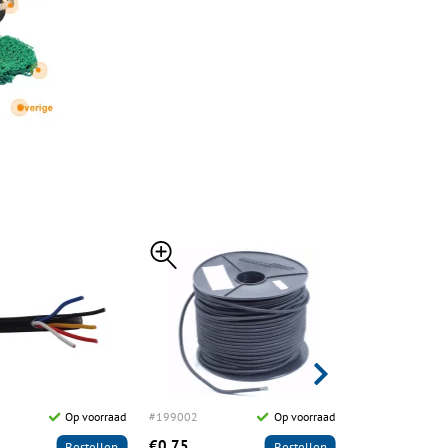
Op voorraad
#199002
Op voorraad
#182083
€0,75
€2,95
Bestellen
Bestellen