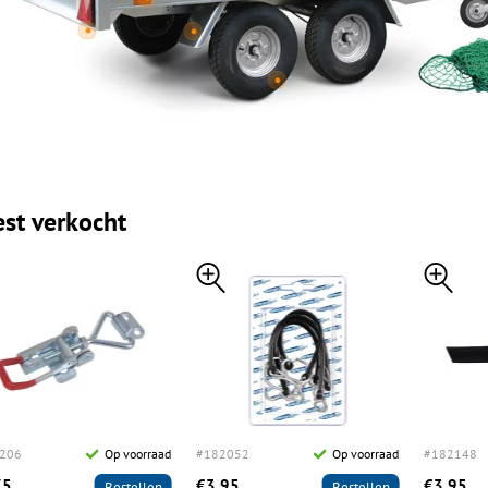
st verkocht
206
Op voorraad
#182052
Op voorraad
#182148
75
€3,95
€3,95
Bestellen
Bestellen