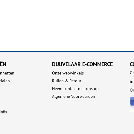
EËN
DUIJVELAAR E-COMMERCE
C
Gn
nnetten
Onze webwinkels
rialen
Ruilen & Retour
i
Neem contact met ons op
On
Algemene Voorwaarden
rieën