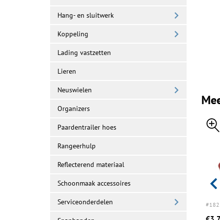
Hang- en sluitwerk
Koppeling
Lading vastzetten
Lieren
Neuswielen
Mee
Organizers
Paardentrailer hoes
Rangeerhulp
Reflecterend materiaal
Schoonmaak accessoires
Serviceonderdelen
#182083
Op voorraad
#183055
Op voorraad
#182
€2,95
€0,99
€3,
Bestellen
Bestellen