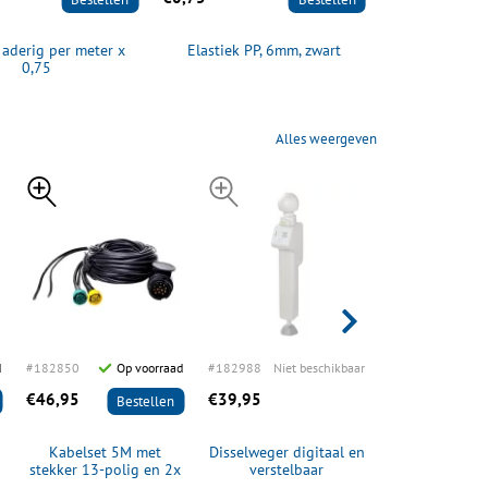
 aderig per meter x
Elastiek PP, 6mm, zwart
Breekkab
0,75
Alles weergeven
d
#182850
Op voorraad
#182988
Niet beschikbaar
#183988
O
€46,95
€39,95
€249,95
Bestellen
B
Kabelset 5M met
Disselweger digitaal en
Handlier Tig
stekker 13-polig en 2x
verstelbaar
1800
connector 5-polig + 4M