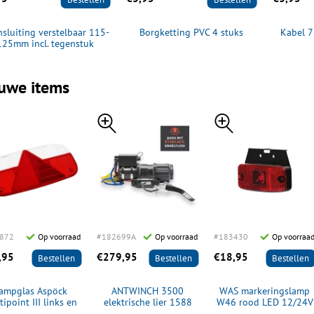
sluiting verstelbaar 115-
Borgketting PVC 4 stuks
Kabel 7
125mm incl. tegenstuk
uwe items
872
Op voorraad
#182699A
Op voorraad
#183430
Op voorraa
,95
€279,95
€18,95
Bestellen
Bestellen
Bestellen
ampglas Aspöck
ANTWINCH 3500
WAS markeringslamp
tipoint III links en
elektrische lier 1588
W46 rood LED 12/24V
rechts
kilo 12 volt met touw