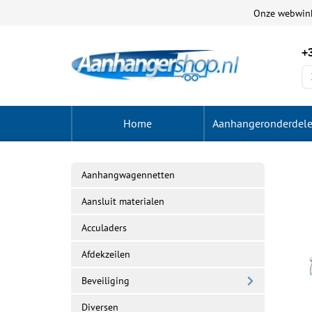
Onze webwin
+3
Home
Aanhangeronderdel
Aanhangwagennetten
Aansluit materialen
Acculaders
Afdekzeilen
Beveiliging
Diversen