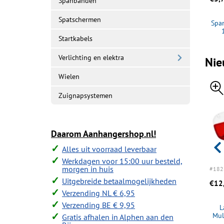
Spanbanden
Spatschermen
Breekkabel 1 meter
Haak schroefbaar
Span
Startkabels
Verlichting en elektra
Nie
Wielen
Zuignapsystemen
Daarom Aanhangershop.nl!
Alles uit voorraad leverbaar
Werkdagen voor 15:00 uur besteld,
morgen in huis
Op voorraad
#182140R
Op voorraad
#197900
Op voorraad
#182
Uitgebreide betaalmogelijkheden
€3,95
€17,95
€12
Bestellen
Bestellen
Bestellen
Verzending NL € 6,95
Verzending BE € 9,95
iger BHW-
Markeringslamp rood
Reservewielhouder
L
0
110x45x51mm
driepoot
Mul
Gratis afhalen in Alphen aan den