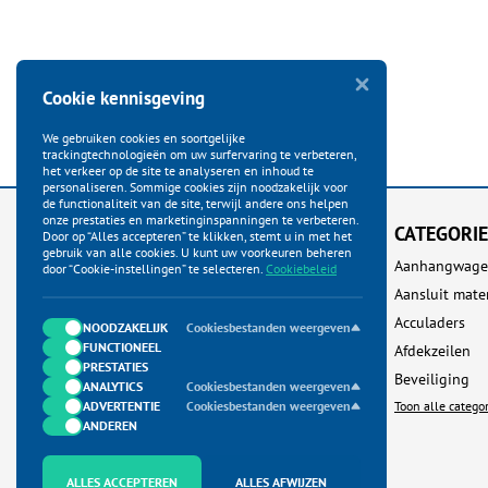
Cookie kennisgeving
We gebruiken cookies en soortgelijke
trackingtechnologieën om uw surfervaring te verbeteren,
het verkeer op de site te analyseren en inhoud te
personaliseren. Sommige cookies zijn noodzakelijk voor
de functionaliteit van de site, terwijl andere ons helpen
onze prestaties en marketinginspanningen te verbeteren.
KLANTENSERVICE
CATEGORI
Door op “Alles accepteren” te klikken, stemt u in met het
gebruik van alle cookies. U kunt uw voorkeuren beheren
Startpagina
Aanhangwage
door “Cookie-instellingen” te selecteren.
Cookiebeleid
Bestellen
Aansluit mate
Betalen
Acculaders
NOODZAKELIJK
Cookiesbestanden weergeven
FUNCTIONEEL
Verzenden
Afdekzeilen
PRESTATIES
Ruilen & Retour
Beveiliging
ANALYTICS
Cookiesbestanden weergeven
ADVERTENTIE
Garantie & Klachten
Cookiesbestanden weergeven
Toon alle catego
ANDEREN
Neem contact met ons op
Algemene Voorwaarden
ALLES ACCEPTEREN
ALLES AFWIJZEN