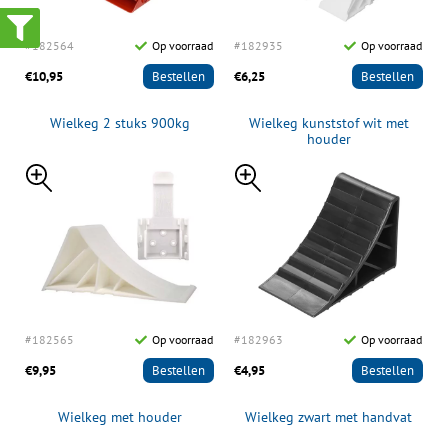
#182564
Op voorraad
#182935
Op voorraad
€10,95
Bestellen
€6,25
Bestellen
Wielkeg 2 stuks 900kg
Wielkeg kunststof wit met
houder
#182565
Op voorraad
#182963
Op voorraad
€9,95
Bestellen
€4,95
Bestellen
Wielkeg met houder
Wielkeg zwart met handvat