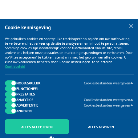
Cookie kennisgeving
We gebruiken cookies en soortgelijke trackingtechnologieën om uw surfervaring
te verbeteren, het verkeer op de site te analyseren en inhoud te personaliseren.
Sommige cookies zijn noodzakelijk voor de functionaliteit van de site, terwijl
andere ons helpen onze prestaties en marketinginspanningen te verbeteren. Door
op “Alles accepteren” te klikken, stemt u in met het gebruik van alle cookies. U
KLANTENSERVICE
kunt uw voorkeuren beheren door “Cookie-instellingen” te selecteren.
Cookiebeleid
CATEGORIEËN
DUIJVELAAR E-COMMERCE
NOODZAKELIJK
Cookiesbestanden weergeven
FUNCTIONEEL
CONTACTEN
PRESTATIES
ANALYTICS
Cookiesbestanden weergeven
ADVERTENTIE
Cookiesbestanden weergeven
ANDEREN
ALLES ACCEPTEREN
ALLES AFWIJZEN