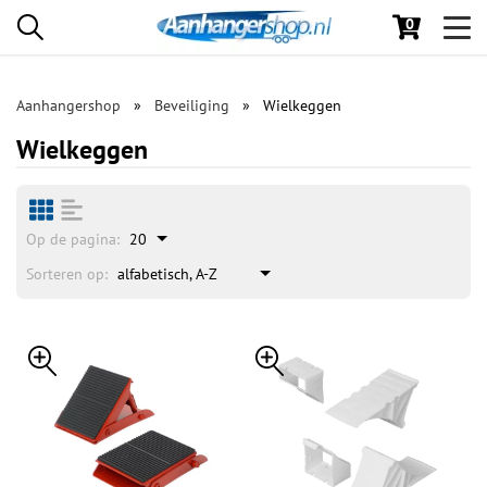
0
Toggl
navig
Aanhangershop
Beveiliging
Wielkeggen
Wielkeggen
Op de pagina:
20
Sorteren op:
alfabetisch, A-Z