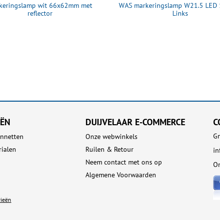
keringslamp wit 66x62mm met
WAS markeringslamp W21.5 LED
reflector
Links
EËN
DUIJVELAAR E-COMMERCE
C
Gn
nnetten
Onze webwinkels
rialen
Ruilen & Retour
i
Neem contact met ons op
On
Algemene Voorwaarden
rieën