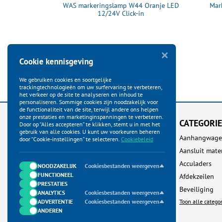
49 oranje LED
WAS markeringslamp W44 Oranje LED
Mar
abel
12/24V Click-in
Cookie kennisgeving
We gebruiken cookies en soortgelijke
trackingtechnologieën om uw surfervaring te verbeteren,
het verkeer op de site te analyseren en inhoud te
personaliseren. Sommige cookies zijn noodzakelijk voor
de functionaliteit van de site, terwijl andere ons helpen
onze prestaties en marketinginspanningen te verbeteren.
KLANTENSERVICE
CATEGORI
Door op “Alles accepteren” te klikken, stemt u in met het
gebruik van alle cookies. U kunt uw voorkeuren beheren
Startpagina
Aanhangwage
door “Cookie-instellingen” te selecteren.
Cookiebeleid
Bestellen
Aansluit mate
Betalen
Acculaders
NOODZAKELIJK
Cookiesbestanden weergeven
FUNCTIONEEL
Verzenden
Afdekzeilen
PRESTATIES
Ruilen & Retour
Beveiliging
ANALYTICS
Cookiesbestanden weergeven
ADVERTENTIE
Garantie & Klachten
Cookiesbestanden weergeven
Toon alle catego
ANDEREN
Neem contact met ons op