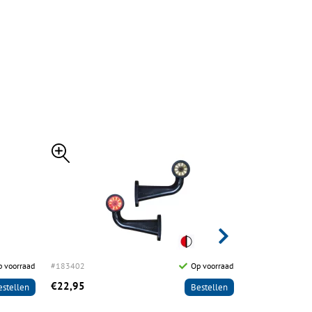
 voorraad
#183402
Op voorraad
#183405
€22,95
€18,95
estellen
Bestellen