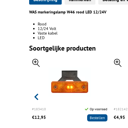
WAS markeringslamp W46 rood LED 12/24V
Rood
12/24 Volt
Vaste kabel
LED
Soortgelijke producten
NIEUW
Op voorraad
#183410
Op voorraad
#182142
€12,95
€4,95
Bestellen
Bestellen