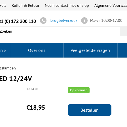
kels
Ruilen & Retour
Neem contact met ons op
Algemene Voorwa
Terugbelverzoek
Ma-vr 10:00-17:00
1 (0) 172 200 110
en
»
Over ons
Veelgestelde vragen
gslampen
LED 12/24V
183430
Op voorraad
€18,95
Bestellen