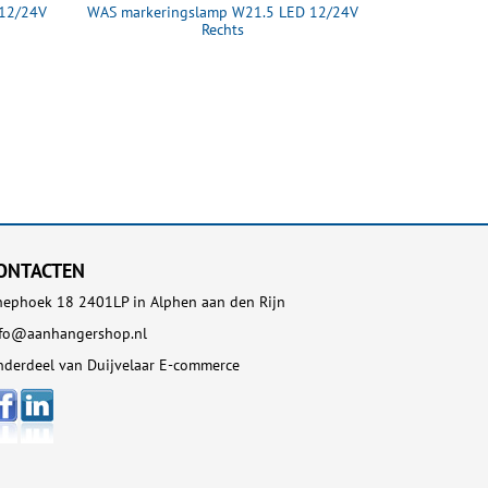
 12/24V
WAS markeringslamp W21.5 LED 12/24V
WAS marker
Rechts
ONTACTEN
ephoek 18 2401LP in Alphen aan den Rijn
nfo@aanhangershop.nl
derdeel van Duijvelaar E-commerce