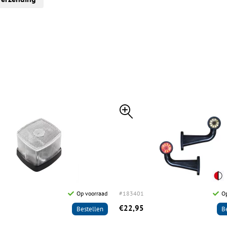
Op voorraad
#183401
Op
€22,95
Bestellen
B