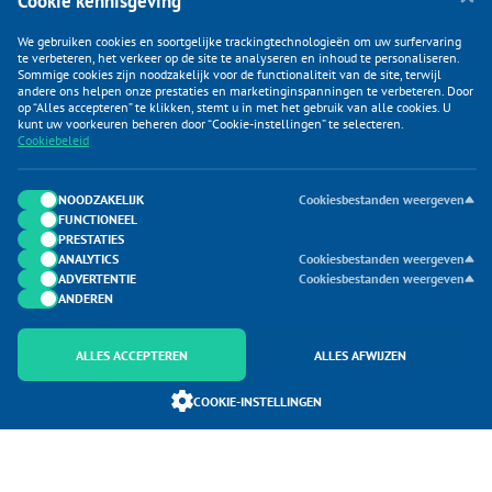
Cookie kennisgeving
We gebruiken cookies en soortgelijke trackingtechnologieën om uw surfervaring
te verbeteren, het verkeer op de site te analyseren en inhoud te personaliseren.
Sommige cookies zijn noodzakelijk voor de functionaliteit van de site, terwijl
andere ons helpen onze prestaties en marketinginspanningen te verbeteren. Door
op “Alles accepteren” te klikken, stemt u in met het gebruik van alle cookies. U
KLANTENSERVICE
kunt uw voorkeuren beheren door “Cookie-instellingen” te selecteren.
Cookiebeleid
CATEGORIEËN
DUIJVELAAR E-COMMERCE
NOODZAKELIJK
Cookiesbestanden weergeven
FUNCTIONEEL
CONTACTEN
PRESTATIES
ANALYTICS
Cookiesbestanden weergeven
ADVERTENTIE
Cookiesbestanden weergeven
ANDEREN
ALLES ACCEPTEREN
ALLES AFWIJZEN
Onderdeel van Duijvelaar E-commerce
COOKIE-INSTELLINGEN
SoloMono.net