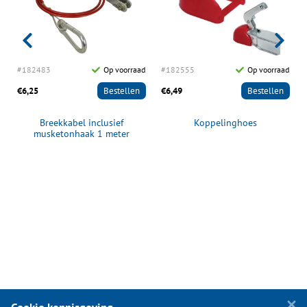
d
#182483
Op voorraad
#182555
Op voorraad
€6,25
Bestellen
€6,49
Bestellen
Breekkabel inclusief
Koppelinghoes
musketonhaak 1 meter
1500N/150kg