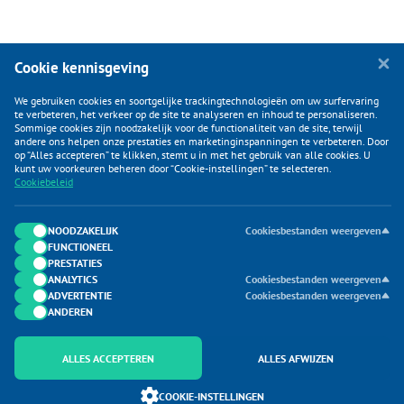
Cookie kennisgeving
We gebruiken cookies en soortgelijke trackingtechnologieën om uw surfervaring
te verbeteren, het verkeer op de site te analyseren en inhoud te personaliseren.
Sommige cookies zijn noodzakelijk voor de functionaliteit van de site, terwijl
andere ons helpen onze prestaties en marketinginspanningen te verbeteren. Door
op “Alles accepteren” te klikken, stemt u in met het gebruik van alle cookies. U
KLANTENSERVICE
kunt uw voorkeuren beheren door “Cookie-instellingen” te selecteren.
Cookiebeleid
CATEGORIEËN
DUIJVELAAR E-COMMERCE
NOODZAKELIJK
Cookiesbestanden weergeven
FUNCTIONEEL
CONTACTEN
PRESTATIES
ANALYTICS
Cookiesbestanden weergeven
ADVERTENTIE
Cookiesbestanden weergeven
ANDEREN
ALLES ACCEPTEREN
ALLES AFWIJZEN
Onderdeel van Duijvelaar E-commerce
COOKIE-INSTELLINGEN