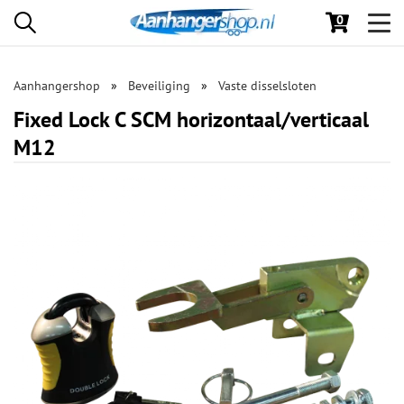
0
Toggl
navig
Aanhangershop
Beveiliging
Vaste disselsloten
Fixed Lock C SCM horizontaal/verticaal
M12