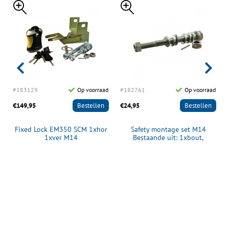
d
#183129
Op voorraad
#182761
Op voorraad
€149,95
Bestellen
€24,95
Bestellen
Fixed Lock EM350 SCM 1xhor
Safety montage set M14
1xver M14
Bestaande uit: 1xbout,
1xbreekmoer+pen