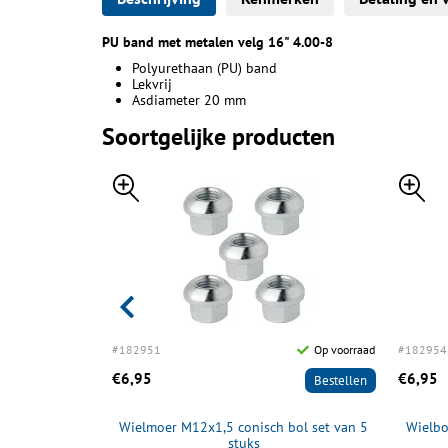
PU band met metalen velg 16" 4.00-8
Polyurethaan (PU) band
Lekvrij
Asdiameter 20 mm
Soortgelijke producten
Op voorraad
#182951
Op voorraad
#182954
€6,95
€6,95
Bestellen
Bestellen
x8, 4 PLY, 4
Wielmoer M12x1,5 conisch bol set van 5
Wielbo
stuks