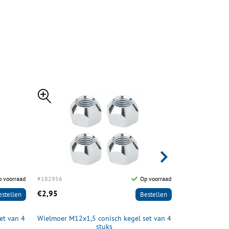
 voorraad
#182956
Op voorraad
#182323
€2,95
€69,95
estellen
Bestellen
et van 4
Wielmoer M12x1,5 conisch kegel set van 4
Wiel comple
stuks