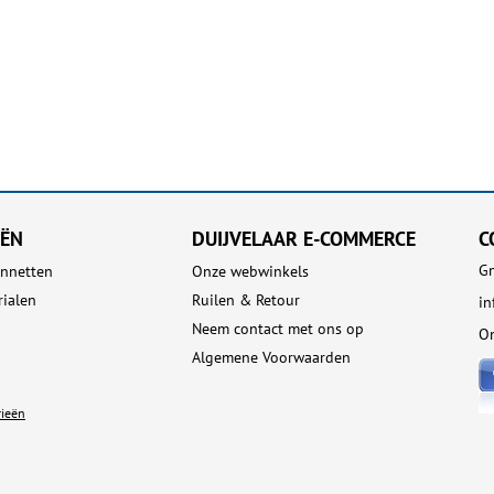
EËN
DUIJVELAAR E-COMMERCE
C
Gn
nnetten
Onze webwinkels
rialen
Ruilen & Retour
i
Neem contact met ons op
On
Algemene Voorwaarden
rieën