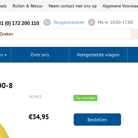
kels
Ruilen & Retour
Neem contact met ons op
Algemene Voorwa
Terugbelverzoek
Ma-vr 10:00-17:00
1 (0) 172 200 110
en
»
Over ons
Veelgestelde vragen
00-8
182953
Op voorraad
€34,95
Bestellen