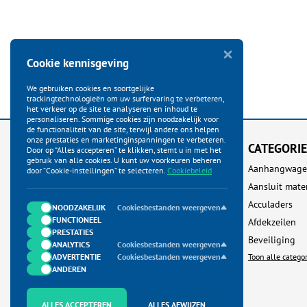
Cookie kennisgeving
We gebruiken cookies en soortgelijke
trackingtechnologieën om uw surfervaring te verbeteren,
het verkeer op de site te analyseren en inhoud te
personaliseren. Sommige cookies zijn noodzakelijk voor
de functionaliteit van de site, terwijl andere ons helpen
onze prestaties en marketinginspanningen te verbeteren.
KLANTENSERVICE
CATEGORI
Door op “Alles accepteren” te klikken, stemt u in met het
gebruik van alle cookies. U kunt uw voorkeuren beheren
Startpagina
Aanhangwage
door “Cookie-instellingen” te selecteren.
Cookiebeleid
Bestellen
Aansluit mate
Betalen
Acculaders
NOODZAKELIJK
Cookiesbestanden weergeven
FUNCTIONEEL
Verzenden
Afdekzeilen
PRESTATIES
Ruilen & Retour
Beveiliging
ANALYTICS
Cookiesbestanden weergeven
ADVERTENTIE
Garantie & Klachten
Cookiesbestanden weergeven
Toon alle catego
ANDEREN
Neem contact met ons op
Algemene Voorwaarden
ALLES ACCEPTEREN
ALLES AFWIJZEN