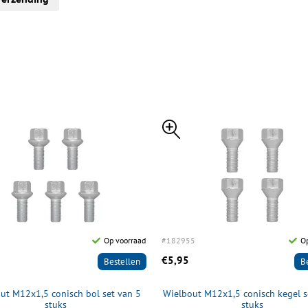
Op voorraad
#182955
Op
€5,95
Bestellen
B
ut M12x1,5 conisch bol set van 5
Wielbout M12x1,5 conisch kegel s
stuks
stuks