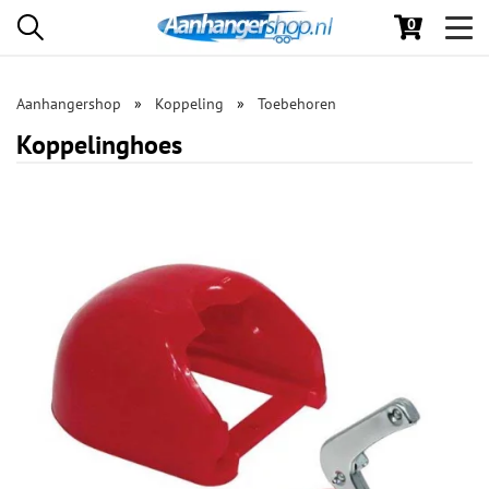
0
Toggl
navig
Aanhangershop
Koppeling
Toebehoren
Koppelinghoes