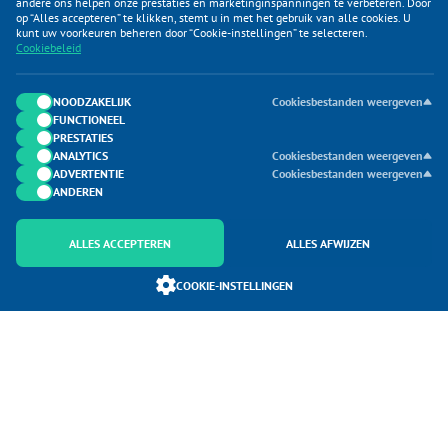
andere ons helpen onze prestaties en marketinginspanningen te verbeteren. Door
op “Alles accepteren” te klikken, stemt u in met het gebruik van alle cookies. U
KLANTENSERVICE
kunt uw voorkeuren beheren door “Cookie-instellingen” te selecteren.
Cookiebeleid
CATEGORIEËN
DUIJVELAAR E-COMMERCE
NOODZAKELIJK
Cookiesbestanden weergeven
FUNCTIONEEL
CONTACTEN
PRESTATIES
ANALYTICS
Cookiesbestanden weergeven
ADVERTENTIE
Cookiesbestanden weergeven
ANDEREN
ALLES ACCEPTEREN
ALLES AFWIJZEN
Onderdeel van Duijvelaar E-commerce
COOKIE-INSTELLINGEN
SoloMono.net
Copyright 2026 Aanhangershop. Alle Rechten Voorbehouden