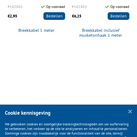
d
#182083
Op voorraad
#182483
Op voorraad
€2,95
Bestellen
€6,25
Bestellen
Breekkabel 1 meter
Breekkabel inclusief
musketonhaak 1 meter
1500N/150kg
Cookie kennisgeving
We gebruiken cookies en soortgelijke trackingtechnologieën om uw surfervaring
te verbeteren, het verkeer op de site te analyseren en inhoud te personaliseren.
Sommige cookies zijn noodzakelijk voor de functionaliteit van de site, terwijl