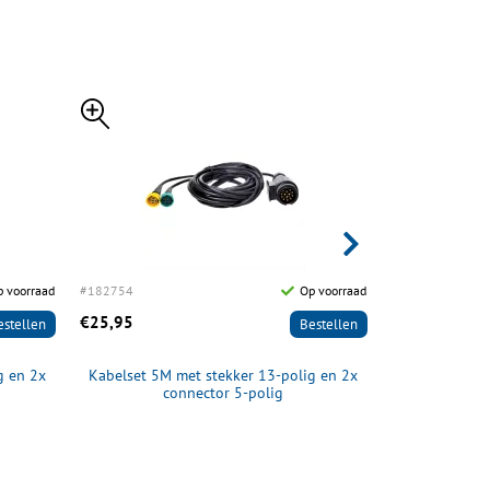
 voorraad
#182754
Op voorraad
#197003
€25,95
€6,95
estellen
Bestellen
g en 2x
Kabelset 5M met stekker 13-polig en 2x
Kabelverbindi
connector 5-polig