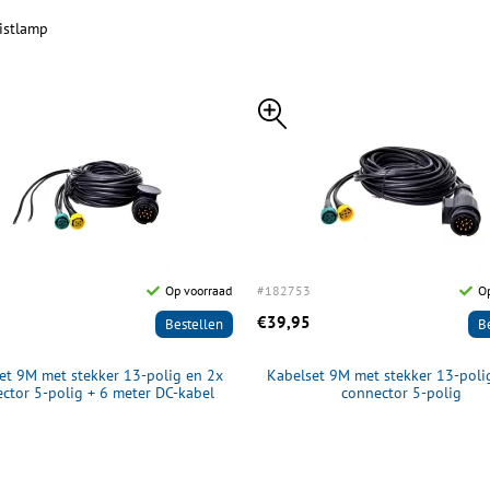
istlamp
Op voorraad
#182753
Op
€39,95
Bestellen
B
et 9M met stekker 13-polig en 2x
Kabelset 9M met stekker 13-poli
ctor 5-polig + 6 meter DC-kabel
connector 5-polig