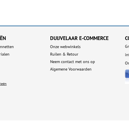
EËN
DUIJVELAAR E-COMMERCE
C
Gn
nnetten
Onze webwinkels
rialen
Ruilen & Retour
i
Neem contact met ons op
On
Algemene Voorwaarden
rieën