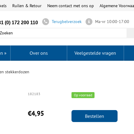
kels
Ruilen & Retour
Neem contact met ons op
Algemene Voorwa
Terugbelverzoek
Ma-vr 10:00-17:00
1 (0) 172 200 110
en
»
Over ons
Veelgestelde vragen
 en stekkerdozen
182183
Op voorraad
€4,95
Bestellen