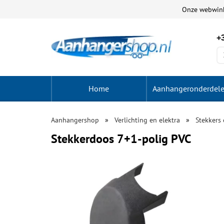
Onze webwin
+3
Home
Aanhangeronderdel
Aanhangershop
Verlichting en elektra
Stekkers
Stekkerdoos 7+1-polig PVC