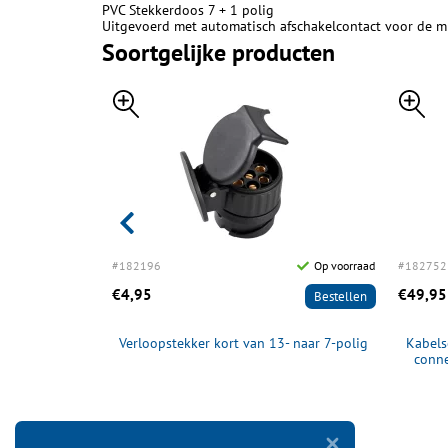
PVC Stekkerdoos 7 + 1 polig
Uitgevoerd met automatisch afschakelcontact voor de m
Soortgelijke producten
Op voorraad
#182196
Op voorraad
#182752
€4,95
€49,95
Bestellen
Bestellen
v achterlichten
Verloopstekker kort van 13- naar 7-polig
Kabels
conne