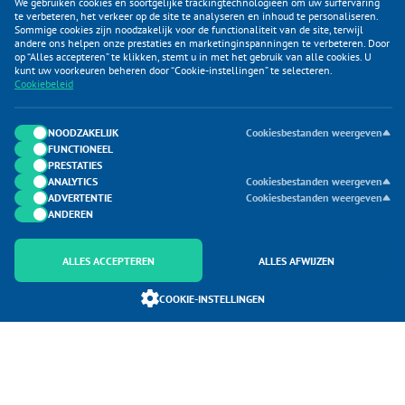
We gebruiken cookies en soortgelijke trackingtechnologieën om uw surfervaring
te verbeteren, het verkeer op de site te analyseren en inhoud te personaliseren.
Sommige cookies zijn noodzakelijk voor de functionaliteit van de site, terwijl
andere ons helpen onze prestaties en marketinginspanningen te verbeteren. Door
op “Alles accepteren” te klikken, stemt u in met het gebruik van alle cookies. U
KLANTENSERVICE
kunt uw voorkeuren beheren door “Cookie-instellingen” te selecteren.
Cookiebeleid
CATEGORIEËN
DUIJVELAAR E-COMMERCE
NOODZAKELIJK
Cookiesbestanden weergeven
FUNCTIONEEL
CONTACTEN
PRESTATIES
ANALYTICS
Cookiesbestanden weergeven
ADVERTENTIE
Cookiesbestanden weergeven
ANDEREN
ALLES ACCEPTEREN
ALLES AFWIJZEN
Onderdeel van Duijvelaar E-commerce
COOKIE-INSTELLINGEN
SoloMono.net