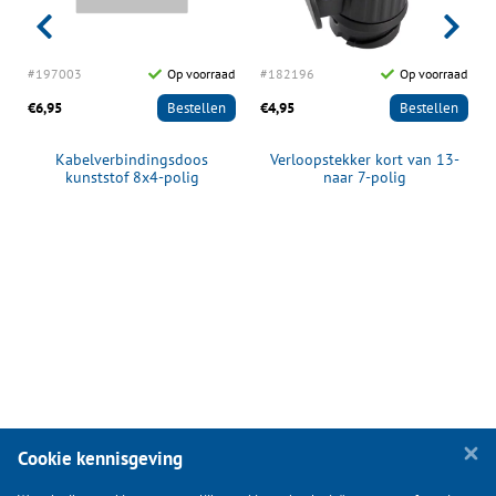
d
#197003
Op voorraad
#182196
Op voorraad
€6,95
Bestellen
€4,95
Bestellen
Kabelverbindingsdoos
Verloopstekker kort van 13-
kunststof 8x4-polig
naar 7-polig
Cookie kennisgeving