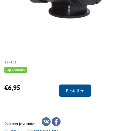
197131
Op voorraad
€6,95
Bestellen
Deel met je vrienden
Vergelijk
Bewaar voor later