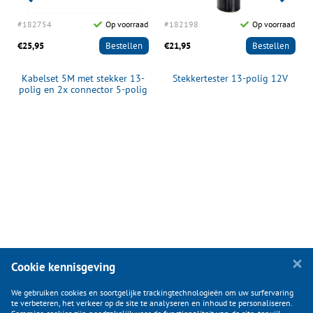
d
#182754
Op voorraad
#182198
Op voorraad
€25,95
Bestellen
€21,95
Bestellen
Kabelset 5M met stekker 13-
Stekkertester 13-polig 12V
polig en 2x connector 5-polig
Cookie kennisgeving
We gebruiken cookies en soortgelijke trackingtechnologieën om uw surfervaring
te verbeteren, het verkeer op de site te analyseren en inhoud te personaliseren.