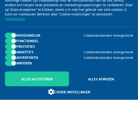
Sommige cookies zijn noodzakelijk voor de functionaliteit van de site, terwijl
andere ons helpen onze prestaties en marketinginspanningen te verbeteren. Door
op “Alles accepteren” te klikken, stemt u in met het gebruik van alle cookies. U
KLANTENSERVICE
kunt uw voorkeuren beheren door “Cookie-instellingen” te selecteren.
Cookiebeleid
CATEGORIEËN
DUIJVELAAR E-COMMERCE
NOODZAKELIJK
Cookiesbestanden weergeven
FUNCTIONEEL
CONTACTEN
PRESTATIES
ANALYTICS
Cookiesbestanden weergeven
ADVERTENTIE
Cookiesbestanden weergeven
ANDEREN
ALLES ACCEPTEREN
ALLES AFWIJZEN
Onderdeel van Duijvelaar E-commerce
COOKIE-INSTELLINGEN
SoloMono.net