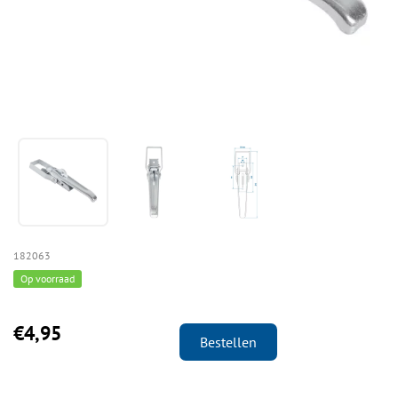
182063
Op voorraad
€4,95
Bestellen