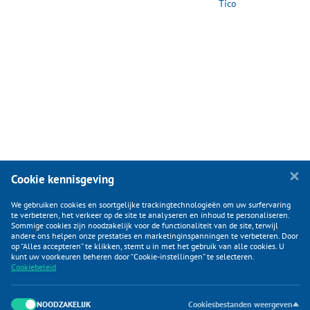
Tico
Cookie kennisgeving
We gebruiken cookies en soortgelijke trackingtechnologieën om uw surfervaring
te verbeteren, het verkeer op de site te analyseren en inhoud te personaliseren.
Sommige cookies zijn noodzakelijk voor de functionaliteit van de site, terwijl
andere ons helpen onze prestaties en marketinginspanningen te verbeteren. Door
op “Alles accepteren” te klikken, stemt u in met het gebruik van alle cookies. U
KLANTENSERVICE
kunt uw voorkeuren beheren door “Cookie-instellingen” te selecteren.
Cookiebeleid
CATEGORIEËN
DUIJVELAAR E-COMMERCE
NOODZAKELIJK
Cookiesbestanden weergeven