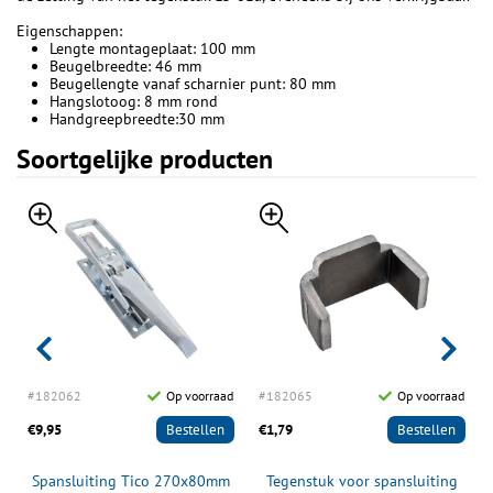
Eigenschappen:
Lengte montageplaat: 100 mm
Beugelbreedte: 46 mm
Beugellengte vanaf scharnier punt: 80 mm
Hangslotoog: 8 mm rond
Handgreepbreedte:30 mm
Soortgelijke producten
d
#182062
Op voorraad
#182065
Op voorraad
€9,95
Bestellen
€1,79
Bestellen
Spansluiting Tico 270x80mm
Tegenstuk voor spansluiting