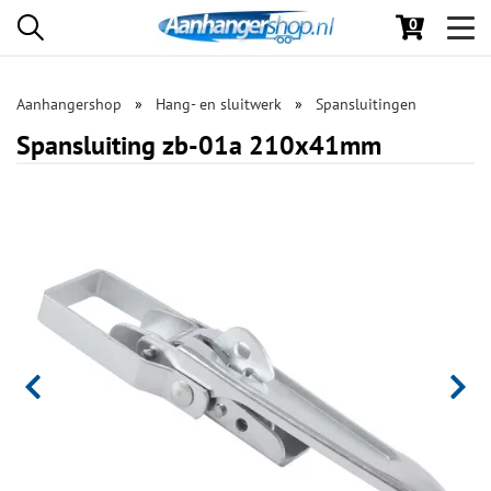
0
Toggl
navig
Aanhangershop
Hang- en sluitwerk
Spansluitingen
Spansluiting zb-01a 210x41mm