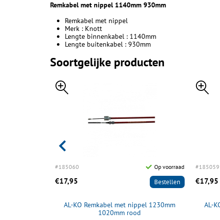
Remkabel met nippel 1140mm 930mm
Remkabel met nippel
Merk : Knott
Lengte binnenkabel : 1140mm
Lengte buitenkabel : 930mm
Soortgelijke producten
Op voorraad
#185060
Op voorraad
#185059
€17,95
€17,95
Bestellen
Bestellen
og 1700mm
AL-KO Remkabel met nippel 1230mm
AL-K
1020mm rood