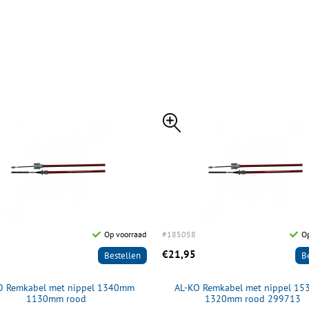
Op voorraad
#185058
Op
€21,95
Bestellen
B
O Remkabel met nippel 1340mm
AL-KO Remkabel met nippel 1
1130mm rood
1320mm rood 299713