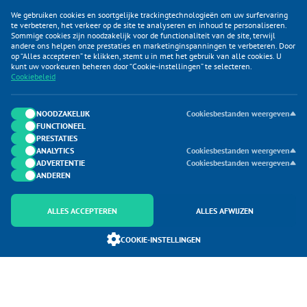
We gebruiken cookies en soortgelijke trackingtechnologieën om uw surfervaring
te verbeteren, het verkeer op de site te analyseren en inhoud te personaliseren.
Sommige cookies zijn noodzakelijk voor de functionaliteit van de site, terwijl
andere ons helpen onze prestaties en marketinginspanningen te verbeteren. Door
op “Alles accepteren” te klikken, stemt u in met het gebruik van alle cookies. U
KLANTENSERVICE
kunt uw voorkeuren beheren door “Cookie-instellingen” te selecteren.
Cookiebeleid
CATEGORIEËN
DUIJVELAAR E-COMMERCE
NOODZAKELIJK
Cookiesbestanden weergeven
FUNCTIONEEL
CONTACTEN
PRESTATIES
ANALYTICS
Cookiesbestanden weergeven
ADVERTENTIE
Cookiesbestanden weergeven
ANDEREN
ALLES ACCEPTEREN
ALLES AFWIJZEN
Onderdeel van Duijvelaar E-commerce
COOKIE-INSTELLINGEN
SoloMono.net