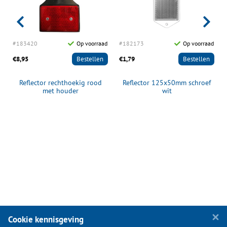
d
#183420
Op voorraad
#182173
Op voorraad
€8,95
Bestellen
€1,79
Bestellen
Reflector rechthoekig rood
Reflector 125x50mm schroef
met houder
wit
Cookie kennisgeving