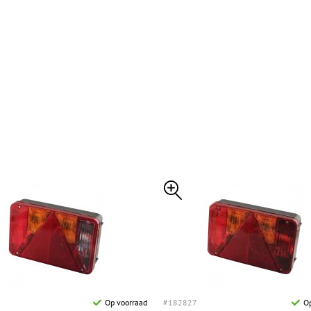
Op voorraad
#182827
Op