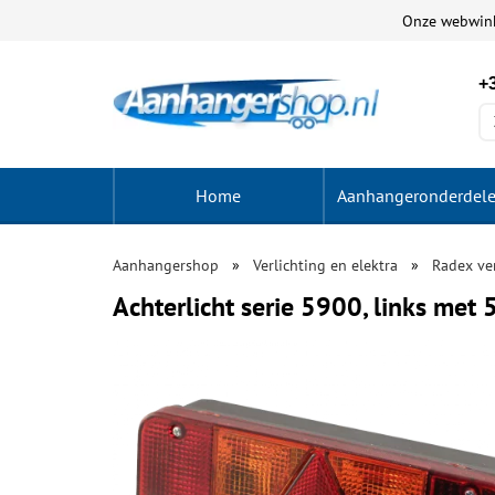
Onze webwin
+3
Home
Aanhangeronderdel
Aanhangershop
Verlichting en elektra
Radex ver
Achterlicht serie 5900, links met 