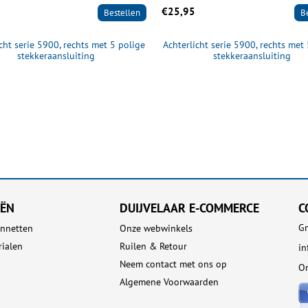
€25,95
Bestellen
B
cht serie 5900, rechts met 5 polige
Achterlicht serie 5900, rechts met
stekkeraansluiting
stekkeraansluiting
EËN
DUIJVELAAR E-COMMERCE
C
Gn
nnetten
Onze webwinkels
rialen
Ruilen & Retour
i
Neem contact met ons op
On
Algemene Voorwaarden