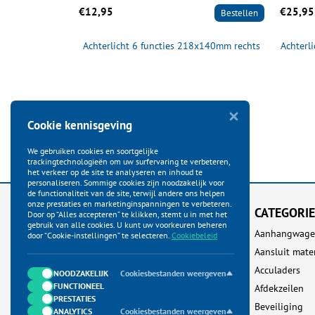
€12,95
€25,95
Bestellen
Bestellen
e 5901 7-polig
Achterlicht 6 functies 218x140mm rechts
Achterli
mm
Cookie kennisgeving
We gebruiken cookies en soortgelijke
trackingtechnologieën om uw surfervaring te verbeteren,
het verkeer op de site te analyseren en inhoud te
personaliseren. Sommige cookies zijn noodzakelijk voor
de functionaliteit van de site, terwijl andere ons helpen
onze prestaties en marketinginspanningen te verbeteren.
KLANTENSERVICE
CATEGORI
Door op “Alles accepteren” te klikken, stemt u in met het
gebruik van alle cookies. U kunt uw voorkeuren beheren
Startpagina
Aanhangwage
door “Cookie-instellingen” te selecteren.
Cookiebeleid
Bestellen
Aansluit mate
Betalen
Acculaders
NOODZAKELIJK
Cookiesbestanden weergeven
FUNCTIONEEL
Verzenden
Afdekzeilen
PRESTATIES
Ruilen & Retour
Beveiliging
ANALYTICS
Cookiesbestanden weergeven