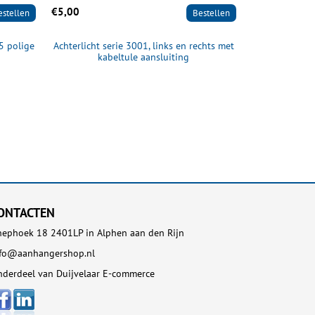
€5,00
€109,95
estellen
Bestellen
 5 polige
Achterlicht serie 3001, links en rechts met
Radex Verlich
kabeltule aansluiting
5
ONTACTEN
ephoek 18 2401LP in Alphen aan den Rijn
nfo@aanhangershop.nl
derdeel van Duijvelaar E-commerce