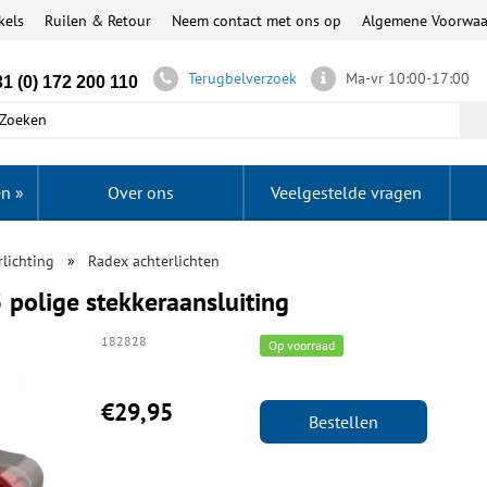
kels
Ruilen & Retour
Neem contact met ons op
Algemene Voorwa
Terugbelverzoek
Ma-vr 10:00-17:00
1 (0) 172 200 110
en
»
Over ons
Veelgestelde vragen
lichting
Radex achterlichten
5 polige stekkeraansluiting
182828
Op voorraad
€29,95
Bestellen