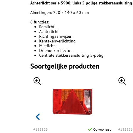
Achterlicht serie 5900, links 5 polige stekkeraansluiting
Afmetingen: 220 x 140 x 60 mm
6 functies:
Remlicht
Achterlicht
Richtingaanwijzer
Kentekenverlichting
Mistlicht
Driehoek reflector
Centrale stekkeraansluiting 5-polig
Soortgelijke producten
Op voorraad
#182123
Op voorraad
#182826