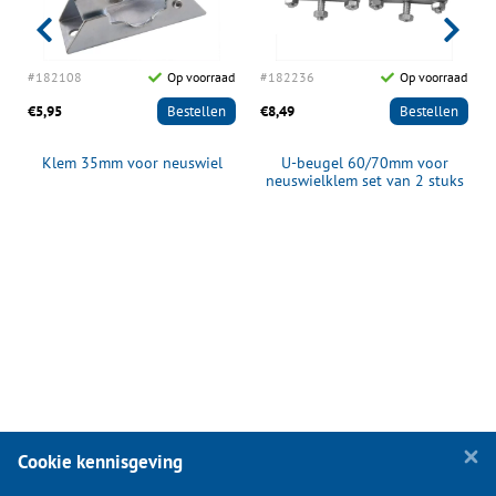
d
#182108
Op voorraad
#182236
Op voorraad
€5,95
Bestellen
€8,49
Bestellen
Klem 35mm voor neuswiel
U-beugel 60/70mm voor
neuswielklem set van 2 stuks
Cookie kennisgeving