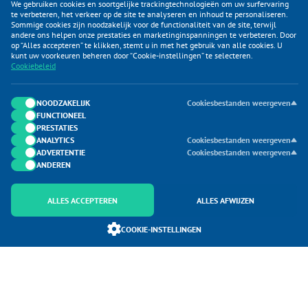
We gebruiken cookies en soortgelijke trackingtechnologieën om uw surfervaring
te verbeteren, het verkeer op de site te analyseren en inhoud te personaliseren.
Sommige cookies zijn noodzakelijk voor de functionaliteit van de site, terwijl
andere ons helpen onze prestaties en marketinginspanningen te verbeteren. Door
op “Alles accepteren” te klikken, stemt u in met het gebruik van alle cookies. U
KLANTENSERVICE
kunt uw voorkeuren beheren door “Cookie-instellingen” te selecteren.
Cookiebeleid
CATEGORIEËN
DUIJVELAAR E-COMMERCE
NOODZAKELIJK
Cookiesbestanden weergeven
FUNCTIONEEL
CONTACTEN
PRESTATIES
ANALYTICS
Cookiesbestanden weergeven
ADVERTENTIE
Cookiesbestanden weergeven
ANDEREN
ALLES ACCEPTEREN
ALLES AFWIJZEN
Onderdeel van Duijvelaar E-commerce
COOKIE-INSTELLINGEN
SoloMono.net