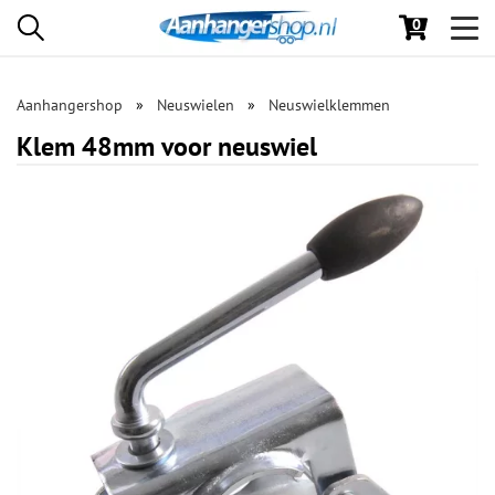
0
Toggl
navig
Aanhangershop
Neuswielen
Neuswielklemmen
Klem 48mm voor neuswiel