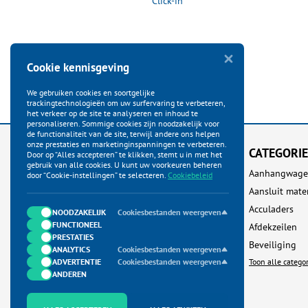
abel
Click-in
Cookie kennisgeving
We gebruiken cookies en soortgelijke
trackingtechnologieën om uw surfervaring te verbeteren,
het verkeer op de site te analyseren en inhoud te
personaliseren. Sommige cookies zijn noodzakelijk voor
de functionaliteit van de site, terwijl andere ons helpen
onze prestaties en marketinginspanningen te verbeteren.
KLANTENSERVICE
CATEGORI
Door op “Alles accepteren” te klikken, stemt u in met het
gebruik van alle cookies. U kunt uw voorkeuren beheren
Startpagina
Aanhangwage
door “Cookie-instellingen” te selecteren.
Cookiebeleid
Bestellen
Aansluit mate
Betalen
Acculaders
NOODZAKELIJK
Cookiesbestanden weergeven
FUNCTIONEEL
Verzenden
Afdekzeilen
PRESTATIES
Ruilen & Retour
Beveiliging
ANALYTICS
Cookiesbestanden weergeven
ADVERTENTIE
Garantie & Klachten
Cookiesbestanden weergeven
Toon alle catego
ANDEREN
Neem contact met ons op
Algemene Voorwaarden