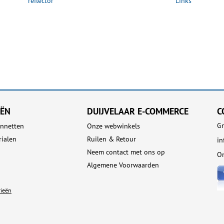
reflector
Links
EËN
DUIJVELAAR E-COMMERCE
C
Gn
nnetten
Onze webwinkels
rialen
Ruilen & Retour
i
Neem contact met ons op
On
Algemene Voorwaarden
rieën