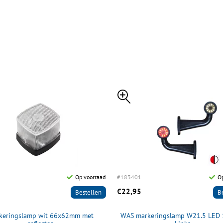
Op voorraad
#183401
Op
€22,95
Bestellen
B
keringslamp wit 66x62mm met
WAS markeringslamp W21.5 LED