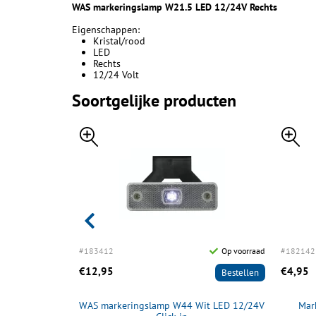
WAS markeringslamp W21.5 LED 12/24V Rechts
Eigenschappen:
Kristal/rood
LED
Rechts
12/24 Volt
Soortgelijke producten
NIEUW
Op voorraad
#183412
Op voorraad
#182142
€12,95
€4,95
Bestellen
Bestellen
49 oranje LED
WAS markeringslamp W44 Wit LED 12/24V
Mar