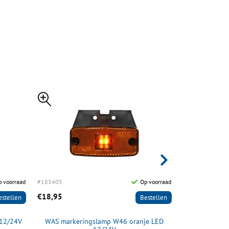
 voorraad
#183405
Op voorraad
#183406
€18,95
€19,95
estellen
Bestellen
 12/24V
WAS markeringslamp W46 oranje LED
WAS marker