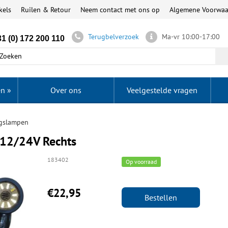
kels
Ruilen & Retour
Neem contact met ons op
Algemene Voorwa
Terugbelverzoek
Ma-vr 10:00-17:00
1 (0) 172 200 110
en
»
Over ons
Veelgestelde vragen
gslampen
12/24V Rechts
183402
Op voorraad
€22,95
Bestellen