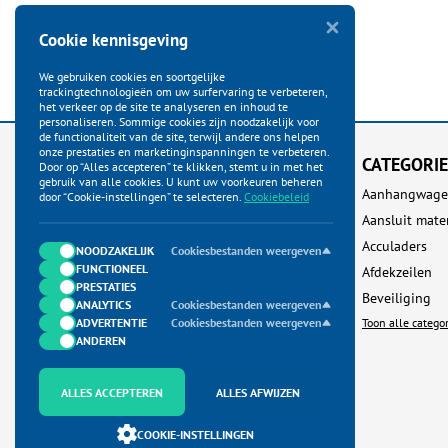
Cookie kennisgeving
We gebruiken cookies en soortgelijke
trackingtechnologieën om uw surfervaring te verbeteren,
het verkeer op de site te analyseren en inhoud te
personaliseren. Sommige cookies zijn noodzakelijk voor
de functionaliteit van de site, terwijl andere ons helpen
onze prestaties en marketinginspanningen te verbeteren.
KLANTENSERVICE
CATEGORI
Door op “Alles accepteren” te klikken, stemt u in met het
gebruik van alle cookies. U kunt uw voorkeuren beheren
Startpagina
Aanhangwage
door “Cookie-instellingen” te selecteren.
Cookiebeleid
Bestellen
Aansluit mate
Betalen
Acculaders
NOODZAKELIJK
Cookiesbestanden weergeven
FUNCTIONEEL
Verzenden
Afdekzeilen
PRESTATIES
Ruilen & Retour
Beveiliging
ANALYTICS
Cookiesbestanden weergeven
ADVERTENTIE
Garantie & Klachten
Cookiesbestanden weergeven
Toon alle catego
ANDEREN
Neem contact met ons op
Algemene Voorwaarden
ALLES ACCEPTEREN
ALLES AFWIJZEN
Privacy Policy
COOKIE-INSTELLINGEN