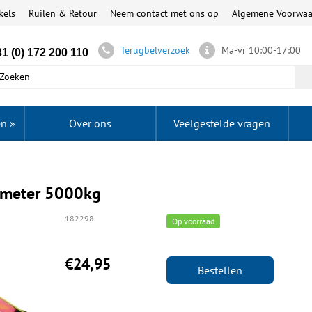
kels
Ruilen & Retour
Neem contact met ons op
Algemene Voorwa
Terugbelverzoek
Ma-vr 10:00-17:00
1 (0) 172 200 110
en
»
Over ons
Veelgestelde vragen
 meter 5000kg
182298
Op voorraad
€24,95
Bestellen