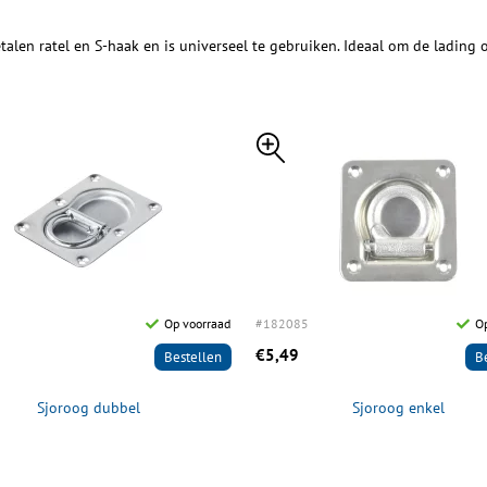
len ratel en S-haak en is universeel te gebruiken. Ideaal om de lading
Op voorraad
#182085
Op
€5,49
Bestellen
B
Sjoroog dubbel
Sjoroog enkel