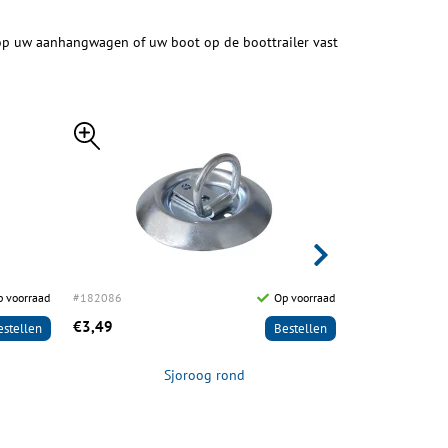
 op uw aanhangwagen of uw boot op de boottrailer vast
 voorraad
#182086
Op voorraad
#182088
€3,49
€17,95
estellen
Bestellen
Sjoroog rond
Spanband met