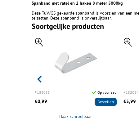
Spanband met ratel en 2 haken 8 meter 5000kg
Deze TuV/GS gekeurde spanband is voorzien van een meta
te zetten. Deze spanband is onverslijtbaar.
Soortgelijke producten
Op voorraad
#183055
Op voorraad
#182084
€0,99
€5,99
Bestellen
Bestellen
er 27mm
Haak schroefbaar