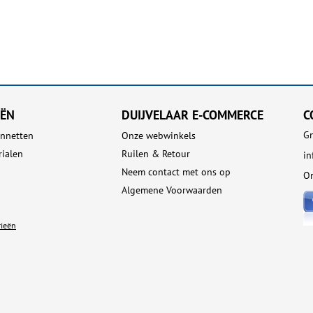
EËN
DUIJVELAAR E-COMMERCE
C
Gn
nnetten
Onze webwinkels
rialen
Ruilen & Retour
i
Neem contact met ons op
On
Algemene Voorwaarden
rieën