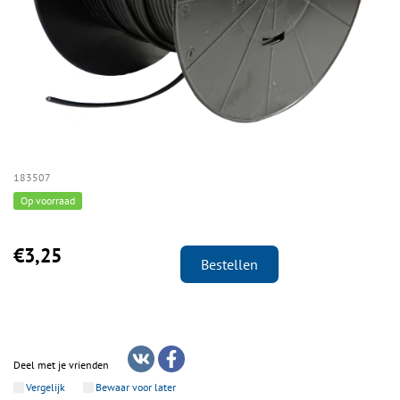
183507
Op voorraad
€3,25
Bestellen
Deel met je vrienden
Vergelijk
Bewaar voor later