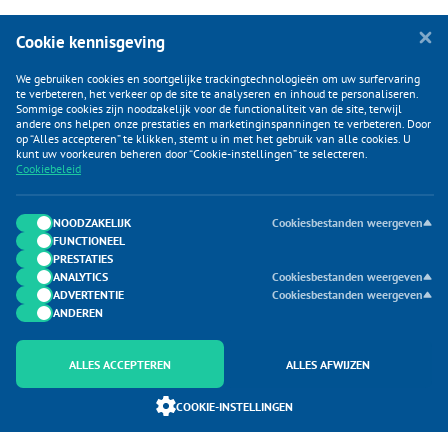
Cookie kennisgeving
We gebruiken cookies en soortgelijke trackingtechnologieën om uw surfervaring
te verbeteren, het verkeer op de site te analyseren en inhoud te personaliseren.
Sommige cookies zijn noodzakelijk voor de functionaliteit van de site, terwijl
andere ons helpen onze prestaties en marketinginspanningen te verbeteren. Door
op “Alles accepteren” te klikken, stemt u in met het gebruik van alle cookies. U
KLANTENSERVICE
kunt uw voorkeuren beheren door “Cookie-instellingen” te selecteren.
Cookiebeleid
CATEGORIEËN
DUIJVELAAR E-COMMERCE
NOODZAKELIJK
Cookiesbestanden weergeven
FUNCTIONEEL
CONTACTEN
PRESTATIES
ANALYTICS
Cookiesbestanden weergeven
ADVERTENTIE
Cookiesbestanden weergeven
ANDEREN
ALLES ACCEPTEREN
ALLES AFWIJZEN
Onderdeel van Duijvelaar E-commerce
COOKIE-INSTELLINGEN
SoloMono.net