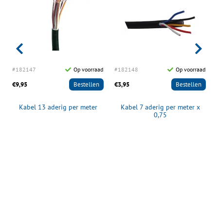
d
#182147
Op voorraad
#182148
Op voorraad
€9,95
Bestellen
€3,95
Bestellen
Kabel 13 aderig per meter
Kabel 7 aderig per meter x
0,75