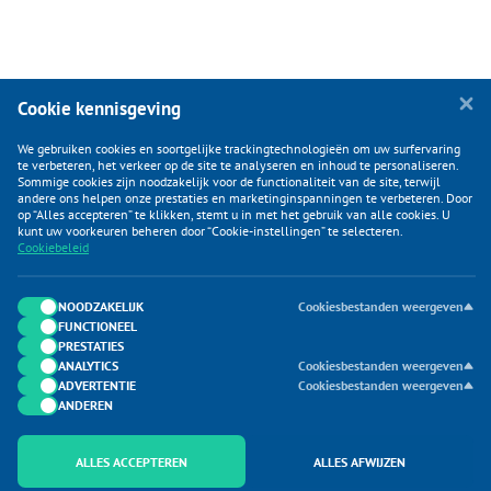
Cookie kennisgeving
We gebruiken cookies en soortgelijke trackingtechnologieën om uw surfervaring
te verbeteren, het verkeer op de site te analyseren en inhoud te personaliseren.
Sommige cookies zijn noodzakelijk voor de functionaliteit van de site, terwijl
andere ons helpen onze prestaties en marketinginspanningen te verbeteren. Door
op “Alles accepteren” te klikken, stemt u in met het gebruik van alle cookies. U
KLANTENSERVICE
kunt uw voorkeuren beheren door “Cookie-instellingen” te selecteren.
Cookiebeleid
CATEGORIEËN
DUIJVELAAR E-COMMERCE
NOODZAKELIJK
Cookiesbestanden weergeven
FUNCTIONEEL
CONTACTEN
PRESTATIES
ANALYTICS
Cookiesbestanden weergeven
ADVERTENTIE
Cookiesbestanden weergeven
ANDEREN
ALLES ACCEPTEREN
ALLES AFWIJZEN