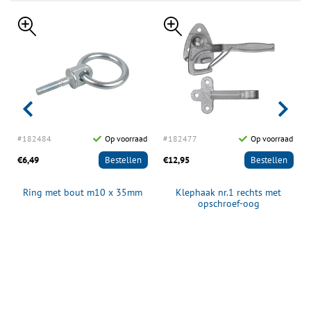
d
#182484
Op voorraad
#182477
Op voorraad
€6,49
Bestellen
€12,95
Bestellen
Ring met bout m10 x 35mm
Klephaak nr.1 rechts met
opschroef-oog