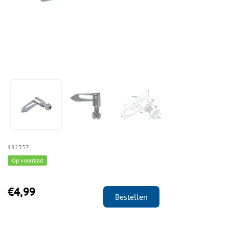
182337
Op voorraad
€4,99
Bestellen