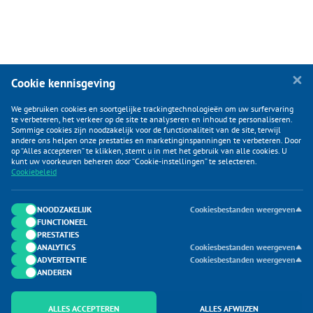
Cookie kennisgeving
We gebruiken cookies en soortgelijke trackingtechnologieën om uw surfervaring
te verbeteren, het verkeer op de site te analyseren en inhoud te personaliseren.
Sommige cookies zijn noodzakelijk voor de functionaliteit van de site, terwijl
andere ons helpen onze prestaties en marketinginspanningen te verbeteren. Door
op “Alles accepteren” te klikken, stemt u in met het gebruik van alle cookies. U
KLANTENSERVICE
kunt uw voorkeuren beheren door “Cookie-instellingen” te selecteren.
Cookiebeleid
CATEGORIEËN
DUIJVELAAR E-COMMERCE
NOODZAKELIJK
Cookiesbestanden weergeven
FUNCTIONEEL
CONTACTEN
PRESTATIES
ANALYTICS
Cookiesbestanden weergeven
ADVERTENTIE
Cookiesbestanden weergeven
ANDEREN
ALLES ACCEPTEREN
ALLES AFWIJZEN