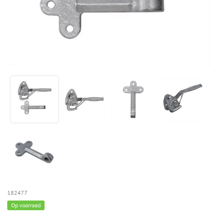
182477
Op voorraad