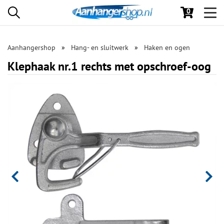
0
Toggl
navig
Aanhangershop
Hang- en sluitwerk
Haken en ogen
Klephaak nr.1 rechts met opschroef-oog