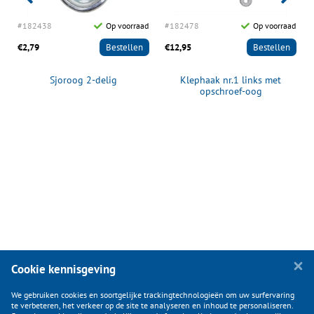
d
#182438
Op voorraad
#182478
Op voorraad
€2,79
Bestellen
€12,95
Bestellen
Sjoroog 2-delig
Klephaak nr.1 links met
opschroef-oog
Cookie kennisgeving
We gebruiken cookies en soortgelijke trackingtechnologieën om uw surfervaring
te verbeteren, het verkeer op de site te analyseren en inhoud te personaliseren.