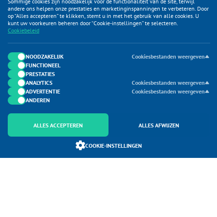
Sommige cookies zijn noodzakelijk voor de functionaliteit van de site, terwijl
andere ons helpen onze prestaties en marketinginspanningen te verbeteren. Door
op “Alles accepteren” te klikken, stemt u in met het gebruik van alle cookies. U
KLANTENSERVICE
kunt uw voorkeuren beheren door “Cookie-instellingen” te selecteren.
Cookiebeleid
CATEGORIEËN
DUIJVELAAR E-COMMERCE
NOODZAKELIJK
Cookiesbestanden weergeven
FUNCTIONEEL
CONTACTEN
PRESTATIES
ANALYTICS
Cookiesbestanden weergeven
ADVERTENTIE
Cookiesbestanden weergeven
ANDEREN
ALLES ACCEPTEREN
ALLES AFWIJZEN
Onderdeel van Duijvelaar E-commerce
COOKIE-INSTELLINGEN
SoloMono.net