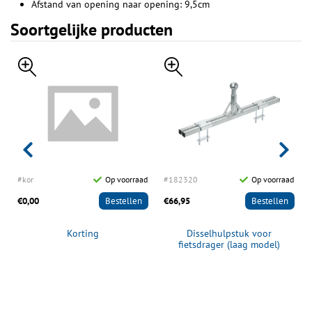
Afstand van opening naar opening: 9,5cm
Soortgelijke producten
d
#kor
Op voorraad
#182320
Op voorraad
€0,00
Bestellen
€66,95
Bestellen
Korting
Disselhulpstuk voor
fietsdrager (laag model)