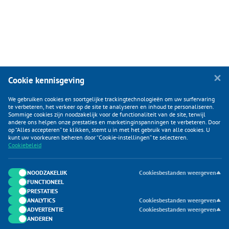
Cookie kennisgeving
We gebruiken cookies en soortgelijke trackingtechnologieën om uw surfervaring
te verbeteren, het verkeer op de site te analyseren en inhoud te personaliseren.
Sommige cookies zijn noodzakelijk voor de functionaliteit van de site, terwijl
andere ons helpen onze prestaties en marketinginspanningen te verbeteren. Door
op “Alles accepteren” te klikken, stemt u in met het gebruik van alle cookies. U
KLANTENSERVICE
kunt uw voorkeuren beheren door “Cookie-instellingen” te selecteren.
Cookiebeleid
CATEGORIEËN
DUIJVELAAR E-COMMERCE
NOODZAKELIJK
Cookiesbestanden weergeven
FUNCTIONEEL
CONTACTEN
PRESTATIES
ANALYTICS
Cookiesbestanden weergeven
ADVERTENTIE
Cookiesbestanden weergeven
ANDEREN