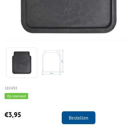
182492
Op voorraad
€3,95
Bestellen