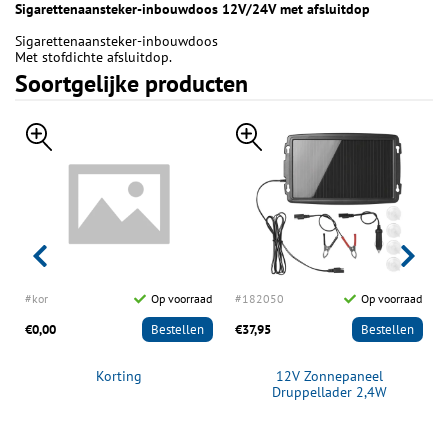
Sigarettenaansteker-inbouwdoos 12V/24V met afsluitdop
Sigarettenaansteker-inbouwdoos
Met stofdichte afsluitdop.
Soortgelijke producten
d
#kor
Op voorraad
#182050
Op voorraad
€0,00
Bestellen
€37,95
Bestellen
Korting
12V Zonnepaneel
Druppellader 2,4W