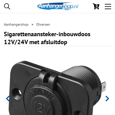
0
Toggl
navig
Aanhangershop
Diversen
Sigarettenaansteker-inbouwdoos
12V/24V met afsluitdop