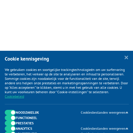
Cookie kennisgeving
We gebruiken cookies en soortgelijke trackingtechnologieën om uw surfervaring
te verbeteren, het verkeer op de site te analyseren en inhoud te personaliseren.
Sommige cookies zijn noodzakelijk voor de functionaliteit van de site, terwijl
andere ons helpen onze prestaties en marketinginspanningen te verbeteren. Door
op “Alles accepteren” te klikken, stemt u in met het gebruik van alle cookies. U
KLANTENSERVICE
kunt uw voorkeuren beheren door “Cookie-instellingen” te selecteren.
Cookiebeleid
CATEGORIEËN
DUIJVELAAR E-COMMERCE
NOODZAKELIJK
Cookiesbestanden weergeven
FUNCTIONEEL
CONTACTEN
PRESTATIES
ANALYTICS
Cookiesbestanden weergeven