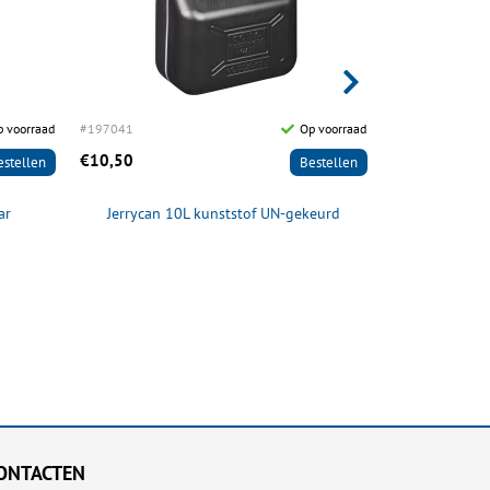
 voorraad
#197041
Op voorraad
#182320
€10,50
€66,95
estellen
Bestellen
ar
Jerrycan 10L kunststof UN-gekeurd
Disselhulps
ONTACTEN