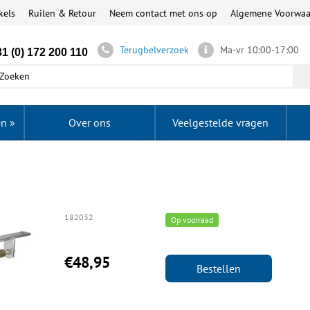
kels
Ruilen & Retour
Neem contact met ons op
Algemene Voorwa
Terugbelverzoek
Ma-vr 10:00-17:00
1 (0) 172 200 110
en
»
Over ons
Veelgestelde vragen
182032
Op voorraad
€48,95
Bestellen