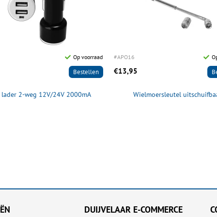
Op voorraad
#APO16
Op
€13,95
Bestellen
B
 lader 2-weg 12V/24V 2000mA
Wielmoersleutel uitschuifba
EËN
DUIJVELAAR E-COMMERCE
C