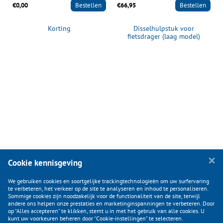
€0,00
Bestellen
€66,95
Bestellen
Korting
Disselhulpstuk voor
fietsdrager (laag model)
Cookie kennisgeving
We gebruiken cookies en soortgelijke trackingtechnologieën om uw surfervaring
te verbeteren, het verkeer op de site te analyseren en inhoud te personaliseren.
Sommige cookies zijn noodzakelijk voor de functionaliteit van de site, terwijl
andere ons helpen onze prestaties en marketinginspanningen te verbeteren. Door
op “Alles accepteren” te klikken, stemt u in met het gebruik van alle cookies. U
KLANTENSERVICE
kunt uw voorkeuren beheren door “Cookie-instellingen” te selecteren.