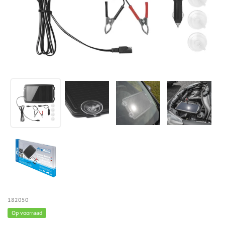
182050
Op voorraad