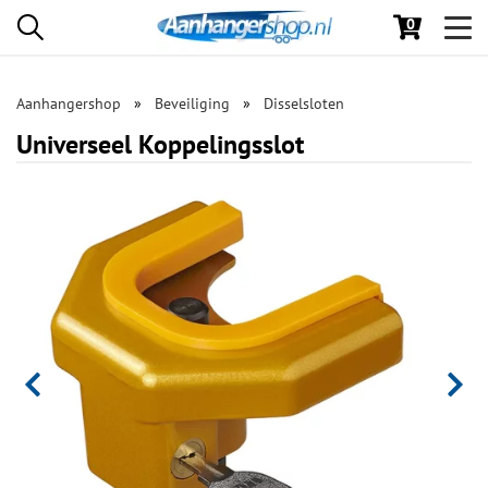
0
Toggl
navig
Aanhangershop
Beveiliging
Disselsloten
Universeel Koppelingsslot