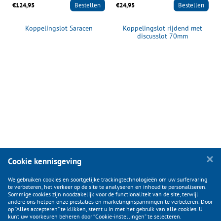
€124,95
Bestellen
€24,95
Bestellen
g
Koppelingslot Saracen
Koppelingslot rijdend met
discusslot 70mm
Cookie kennisgeving
We gebruiken cookies en soortgelijke trackingtechnologieën om uw surfervaring
te verbeteren, het verkeer op de site te analyseren en inhoud te personaliseren.
Sommige cookies zijn noodzakelijk voor de functionaliteit van de site, terwijl
andere ons helpen onze prestaties en marketinginspanningen te verbeteren. Door
op “Alles accepteren” te klikken, stemt u in met het gebruik van alle cookies. U
KLANTENSERVICE
kunt uw voorkeuren beheren door “Cookie-instellingen” te selecteren.