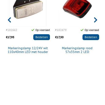
d
#182662
Op voorraad
#182679
Op voorraad
€17,95
Bestellen
€17,50
Bestellen
Markeringslamp 12/24V wit
Markeringslamp rood
110x40mm LED met houder
57x35mm 2 LED