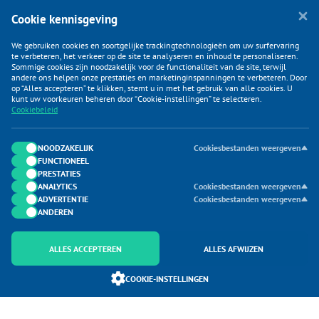
Cookie kennisgeving
We gebruiken cookies en soortgelijke trackingtechnologieën om uw surfervaring
te verbeteren, het verkeer op de site te analyseren en inhoud te personaliseren.
Sommige cookies zijn noodzakelijk voor de functionaliteit van de site, terwijl
andere ons helpen onze prestaties en marketinginspanningen te verbeteren. Door
op “Alles accepteren” te klikken, stemt u in met het gebruik van alle cookies. U
KLANTENSERVICE
kunt uw voorkeuren beheren door “Cookie-instellingen” te selecteren.
Cookiebeleid
CATEGORIEËN
DUIJVELAAR E-COMMERCE
NOODZAKELIJK
Cookiesbestanden weergeven
FUNCTIONEEL
CONTACTEN
PRESTATIES
ANALYTICS
Cookiesbestanden weergeven
ADVERTENTIE
Cookiesbestanden weergeven
ANDEREN
ALLES ACCEPTEREN
ALLES AFWIJZEN
Onderdeel van Duijvelaar E-commerce
COOKIE-INSTELLINGEN
SoloMono.net