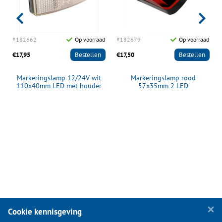
d
#182662
Op voorraad
#182679
Op voorraad
€17,95
Bestellen
€17,50
Bestellen
Markeringslamp 12/24V wit
Markeringslamp rood
110x40mm LED met houder
57x35mm 2 LED
Cookie kennisgeving