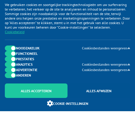
We gebruiken cookies en soortgelijke trackingtechnologieën om uw surfervaring
te verbeteren, het verkeer op de site te analyseren en inhoud te personaliseren.
Sommige cookies zijn noodzakelijk voor de functionaliteit van de site, terwijl
andere ons helpen onze prestaties en marketinginspanningen te verbeteren. Door
op “Alles accepteren” te klikken, stemt u in met het gebruik van alle cookies. U
KLANTENSERVICE
kunt uw voorkeuren beheren door “Cookie-instellingen” te selecteren.
Cookiebeleid
CATEGORIEËN
DUIJVELAAR E-COMMERCE
NOODZAKELIJK
Cookiesbestanden weergeven
FUNCTIONEEL
CONTACTEN
PRESTATIES
ANALYTICS
Cookiesbestanden weergeven
ADVERTENTIE
Cookiesbestanden weergeven
ANDEREN
ALLES ACCEPTEREN
ALLES AFWIJZEN
Onderdeel van Duijvelaar E-commerce
COOKIE-INSTELLINGEN
SoloMono.net