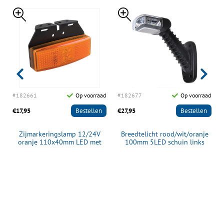
d
#182661
Op voorraad
#182677
Op voorraad
€17,95
Bestellen
€27,95
Bestellen
Zijmarkeringslamp 12/24V
Breedtelicht rood/wit/oranje
oranje 110x40mm LED met
100mm 5LED schuin links
houder