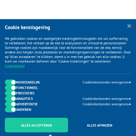
Cookie kennisgeving
We gebruiken cookies en soortgelijke trackingtechnologieën om uw surfervaring
te verbeteren, het verkeer op de site te analyseren en inhoud te personaliseren.
Sommige cookies zijn noodzakelijk voor de functionaliteit van de site, terwijl
andere ons helpen onze prestaties en marketinginspanningen te verbeteren. Door
op “Alles accepteren” te klikken, stemt u in met het gebruik van alle cookies. U
KLANTENSERVICE
kunt uw voorkeuren beheren door “Cookie-instellingen” te selecteren.
Cookiebeleid
CATEGORIEËN
DUIJVELAAR E-COMMERCE
NOODZAKELIJK
Cookiesbestanden weergeven
FUNCTIONEEL
CONTACTEN
PRESTATIES
ANALYTICS
Cookiesbestanden weergeven
ADVERTENTIE
Cookiesbestanden weergeven
ANDEREN
ALLES ACCEPTEREN
ALLES AFWIJZEN