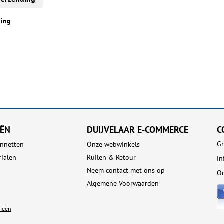
ding
EËN
DUIJVELAAR E-COMMERCE
C
Gn
nnetten
Onze webwinkels
rialen
Ruilen & Retour
i
Neem contact met ons op
On
Algemene Voorwaarden
rieën