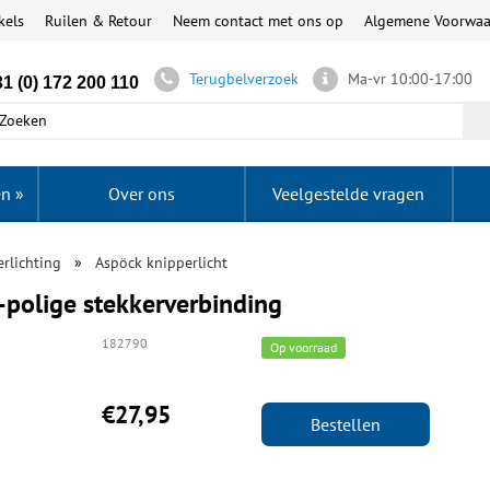
kels
Ruilen & Retour
Neem contact met ons op
Algemene Voorwa
Terugbelverzoek
Ma-vr 10:00-17:00
1 (0) 172 200 110
en
»
Over ons
Veelgestelde vragen
rlichting
Aspöck knipperlicht
-polige stekkerverbinding
182790
Op voorraad
€27,95
Bestellen