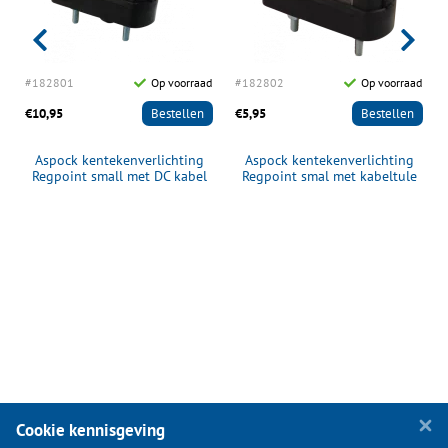
d
#182801
Op voorraad
#182802
Op voorraad
€10,95
Bestellen
€5,95
Bestellen
Aspock kentekenverlichting
Aspock kentekenverlichting
Regpoint small met DC kabel
Regpoint smal met kabeltule
800mm
Cookie kennisgeving