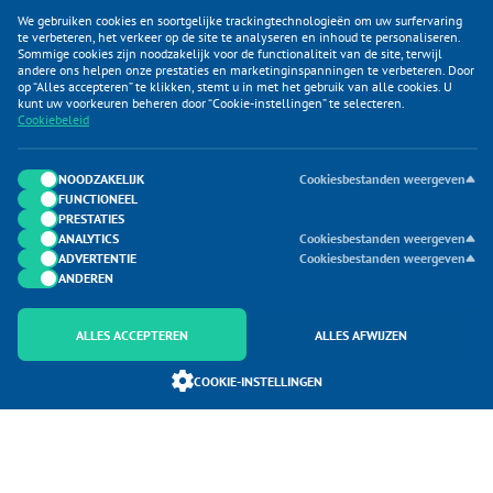
We gebruiken cookies en soortgelijke trackingtechnologieën om uw surfervaring
te verbeteren, het verkeer op de site te analyseren en inhoud te personaliseren.
Sommige cookies zijn noodzakelijk voor de functionaliteit van de site, terwijl
andere ons helpen onze prestaties en marketinginspanningen te verbeteren. Door
op “Alles accepteren” te klikken, stemt u in met het gebruik van alle cookies. U
KLANTENSERVICE
kunt uw voorkeuren beheren door “Cookie-instellingen” te selecteren.
Cookiebeleid
CATEGORIEËN
DUIJVELAAR E-COMMERCE
NOODZAKELIJK
Cookiesbestanden weergeven
FUNCTIONEEL
CONTACTEN
PRESTATIES
ANALYTICS
Cookiesbestanden weergeven
ADVERTENTIE
Cookiesbestanden weergeven
ANDEREN
ALLES ACCEPTEREN
ALLES AFWIJZEN
Onderdeel van Duijvelaar E-commerce
COOKIE-INSTELLINGEN
SoloMono.net