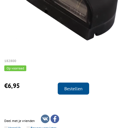
182800
Op voorraad
€6,95
Bestellen
Deel met je vrienden
Vergelijk
Bewaar voor later