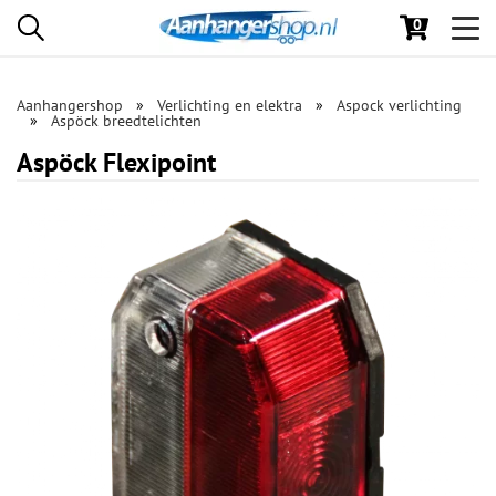
0
Toggl
navig
Aanhangershop
Verlichting en elektra
Aspock verlichting
Aspöck breedtelichten
Aspöck Flexipoint