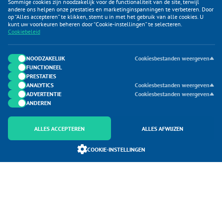
Sommige cookies zijn noodzakelijk voor de functionaliteit van de site, terwijl
andere ons helpen onze prestaties en marketinginspanningen te verbeteren. Door
op “Alles accepteren” te klikken, stemt u in met het gebruik van alle cookies. U
KLANTENSERVICE
kunt uw voorkeuren beheren door “Cookie-instellingen” te selecteren.
Cookiebeleid
CATEGORIEËN
DUIJVELAAR E-COMMERCE
NOODZAKELIJK
Cookiesbestanden weergeven
FUNCTIONEEL
CONTACTEN
PRESTATIES
ANALYTICS
Cookiesbestanden weergeven
ADVERTENTIE
Cookiesbestanden weergeven
ANDEREN
ALLES ACCEPTEREN
ALLES AFWIJZEN
Onderdeel van Duijvelaar E-commerce
COOKIE-INSTELLINGEN
SoloMono.net