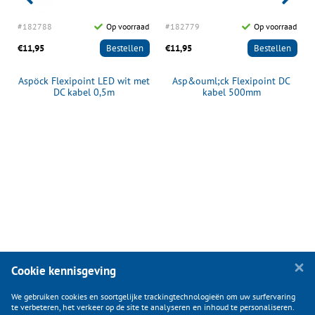
d
#182788
Op voorraad
#182779
Op voorraad
€11,95
Bestellen
€11,95
Bestellen
Aspöck Flexipoint LED wit met
Asp&ouml;ck Flexipoint DC
l
DC kabel 0,5m
kabel 500mm
Cookie kennisgeving
We gebruiken cookies en soortgelijke trackingtechnologieën om uw surfervaring
te verbeteren, het verkeer op de site te analyseren en inhoud te personaliseren.