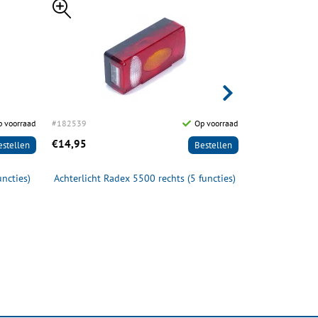
 voorraad
#182539
Op voorraad
#182609
€14,95
€34,95
estellen
Bestellen
uncties)
Achterlicht Radex 5500 rechts (5 functies)
Achterlicht