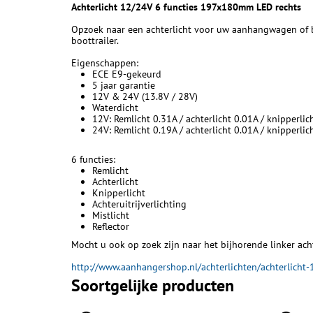
Achterlicht 12/24V 6 functies 197x180mm LED rechts
Opzoek naar een achterlicht voor uw aanhangwagen of boo
boottrailer.
Eigenschappen:
ECE E9-gekeurd
5 jaar garantie
12V & 24V (13.8V / 28V)
Waterdicht
12V: Remlicht 0.31A / achterlicht 0.01A / knipperlich
24V: Remlicht 0.19A / achterlicht 0.01A / knipperlich
6 functies:
Remlicht
Achterlicht
Knipperlicht
Achteruitrijverlichting
Mistlicht
Reflector
Mocht u ook op zoek zijn naar het bijhorende linker acht
http://www.aanhangershop.nl/achterlichten/achterlich
Soortgelijke producten