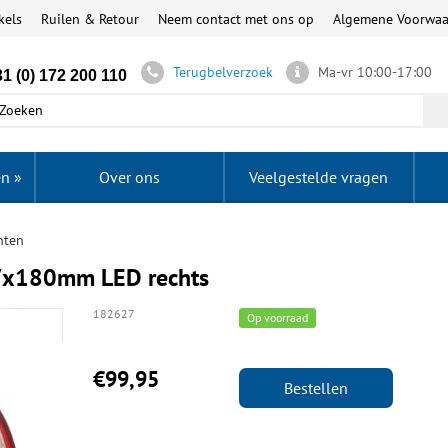
kels
Ruilen & Retour
Neem contact met ons op
Algemene Voorwa
Terugbelverzoek
Ma-vr 10:00-17:00
1 (0) 172 200 110
en
»
Over ons
Veelgestelde vragen
hten
97x180mm LED rechts
182627
Op voorraad
€99,95
Bestellen