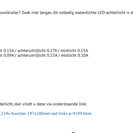
ttrailer? Zoek niet langer, dit volledig waterdichte LED achterlicht is
t 0.15A / achteruitrijlicht 0.27A / mistlicht 0.15A
t 0.09A / achteruitrijlicht 0.15A / mistlicht 0.10A
erlicht, dan vindt u deze via onderstaande link:
t-1224v-functies-197x180mm-led-links-p-4199.html