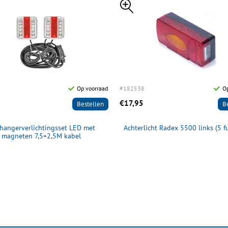
Op voorraad
#182538
Op
€17,95
Bestellen
B
hangerverlichtingsset LED met
Achterlicht Radex 5500 links (5 f
magneten 7,5+2,5M kabel