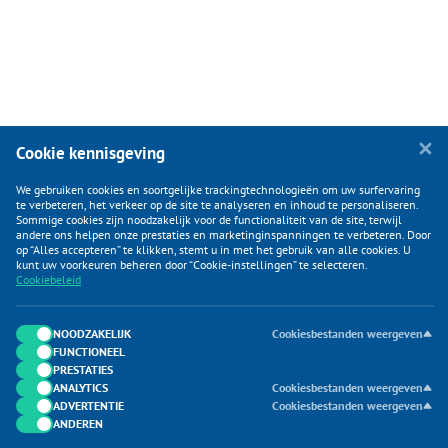
Cookie kennisgeving
We gebruiken cookies en soortgelijke trackingtechnologieën om uw surfervaring
te verbeteren, het verkeer op de site te analyseren en inhoud te personaliseren.
Sommige cookies zijn noodzakelijk voor de functionaliteit van de site, terwijl
andere ons helpen onze prestaties en marketinginspanningen te verbeteren. Door
op “Alles accepteren” te klikken, stemt u in met het gebruik van alle cookies. U
KLANTENSERVICE
kunt uw voorkeuren beheren door “Cookie-instellingen” te selecteren.
Cookiebeleid
CATEGORIEËN
DUIJVELAAR E-COMMERCE
NOODZAKELIJK
Cookiesbestanden weergeven
FUNCTIONEEL
CONTACTEN
PRESTATIES
ANALYTICS
Cookiesbestanden weergeven
ADVERTENTIE
Cookiesbestanden weergeven
ANDEREN