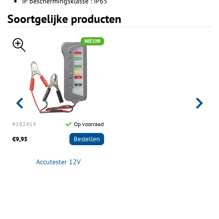
IP beschermingsklasse : IP65
Soortgelijke producten
NIEUW
#182419
Op voorraad
€9,95
Bestellen
Accutester 12V