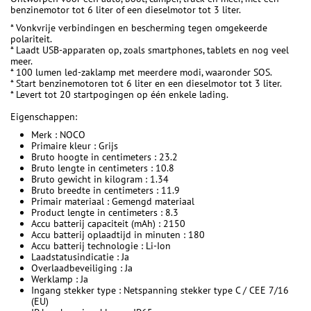
benzinemotor tot 6 liter of een dieselmotor tot 3 liter.
* Vonkvrije verbindingen en bescherming tegen omgekeerde
polariteit.
* Laadt USB-apparaten op, zoals smartphones, tablets en nog veel
meer.
* 100 lumen led-zaklamp met meerdere modi, waaronder SOS.
* Start benzinemotoren tot 6 liter en een dieselmotor tot 3 liter.
* Levert tot 20 startpogingen op één enkele lading.
Eigenschappen:
Merk : NOCO
Primaire kleur : Grijs
Bruto hoogte in centimeters : 23.2
Bruto lengte in centimeters : 10.8
Bruto gewicht in kilogram : 1.34
Bruto breedte in centimeters : 11.9
Primair materiaal : Gemengd materiaal
Product lengte in centimeters : 8.3
Accu batterij capaciteit (mAh) : 2150
Accu batterij oplaadtijd in minuten : 180
Accu batterij technologie : Li-Ion
Laadstatusindicatie : Ja
Overlaadbeveiliging : Ja
Werklamp : Ja
Ingang stekker type : Netspanning stekker type C / CEE 7/16
(EU)