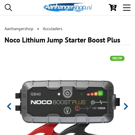
0
Toggl
navig
Aanhangershop
Acculaders
Noco Lithium Jump Starter Boost Plus
NIEUW