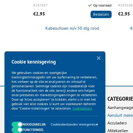
Op voorraad
#197037
Op voorraad
#197038
€2,95
€2,95
Bestellen
Bestellen
stof 8x4-polig
Kabelschoen m/v 50 dlg rood
K
Cookie kennisgeving
We gebruiken cookies en soortgelijke
trackingtechnologieën om uw surfervaring te verbeteren,
het verkeer op de site te analyseren en inhoud te
personaliseren. Sommige cookies zijn noodzakelijk voor
de functionaliteit van de site, terwijl andere ons helpen
onze prestaties en marketinginspanningen te verbeteren.
KLANTENSERVICE
CATEGORI
Door op “Alles accepteren” te klikken, stemt u in met het
gebruik van alle cookies. U kunt uw voorkeuren beheren
Startpagina
Aanhangwage
door “Cookie-instellingen” te selecteren.
Cookiebeleid
Bestellen
Aansluit mate
Betalen
Acculaders
NOODZAKELIJK
Cookiesbestanden weergeven
FUNCTIONEEL
Verzenden
Afdekzeilen