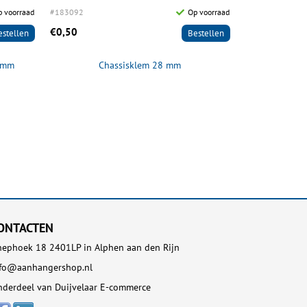
 voorraad
#183092
Op voorraad
#197057
€0,50
€5,95
estellen
Bestellen
 8mm
Chassisklem 28 mm
Bouten en mo
ONTACTEN
ephoek 18 2401LP in Alphen aan den Rijn
nfo@aanhangershop.nl
derdeel van Duijvelaar E-commerce