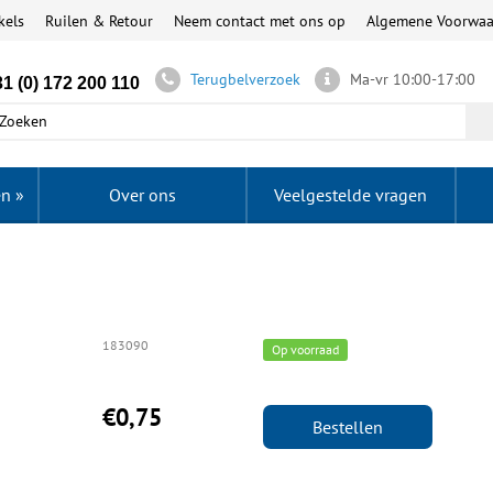
kels
Ruilen & Retour
Neem contact met ons op
Algemene Voorwa
Terugbelverzoek
Ma-vr 10:00-17:00
1 (0) 172 200 110
en
»
Over ons
Veelgestelde vragen
183090
Op voorraad
€0,75
Bestellen