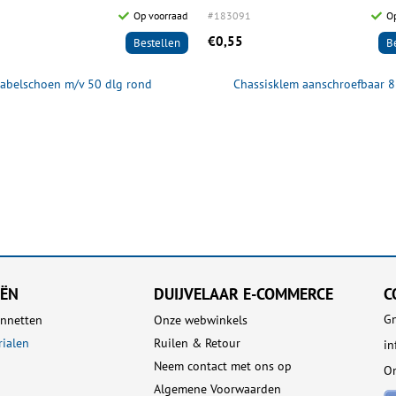
Op voorraad
#183091
Op
€0,55
Bestellen
B
abelschoen m/v 50 dlg rond
Chassisklem aanschroefbaar
EËN
DUIJVELAAR E-COMMERCE
C
Gn
nnetten
Onze webwinkels
rialen
Ruilen & Retour
i
Neem contact met ons op
On
Algemene Voorwaarden